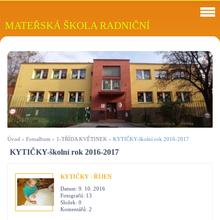
MATEŘSKÁ ŠKOLA RADNIČNÍ
Úvod
»
Fotoalbum
»
1-TŘÍDA KVĚTINEK
»
KYTIČKY-školní rok 2016-2017
KYTIČKY-školní rok 2016-2017
KYTIČKY - ŘÍJEN
Datum:
9. 10. 2016
Fotografií:
13
Složek:
0
Komentářů:
2