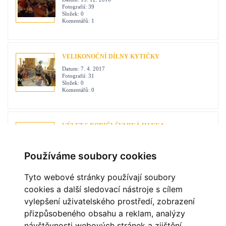
Fotografií:
39
Složek:
0
Komentářů:
1
VELIKONOČNÍ DÍLNY KYTIČKY
Datum:
7. 4. 2017
Fotografií:
31
Složek:
0
Komentářů:
0
VÝLET S RODIČI-ŠVARNÁ HANKA
Datum:
30. 5. 2017
Fotografií:
109
Složek:
0
Používáme soubory cookies
Komentářů:
7
Tyto webové stránky používají soubory
cookies a další sledovací nástroje s cílem
vylepšení uživatelského prostředí, zobrazení
OBLÍBENÉ ODKAZY
přizpůsobeného obsahu a reklam, analýzy
návštěvnosti webových stránek a zjištění
MĚSTO HAVÍŘOV