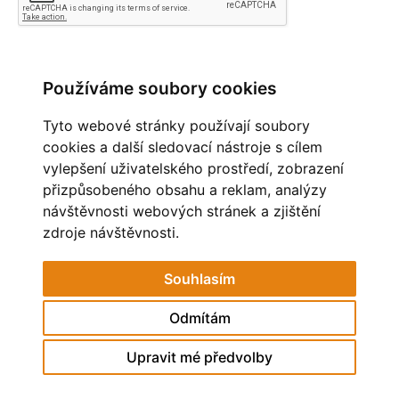
Používáme soubory cookies
PŘEHLED KOMENTÁŘŮ
Tyto webové stránky používají soubory
Zatím nebyl vložen žádný komentář
cookies a další sledovací nástroje s cílem
vylepšení uživatelského prostředí, zobrazení
OBLÍBENÉ ODKAZY
přizpůsobeného obsahu a reklam, analýzy
návštěvnosti webových stránek a zjištění
MĚSTO HAVÍŘOV
STAV OVZDUŠÍ
zdroje návštěvnosti.
POHÁDKOVÁ ZAHRADA
ZAČÍT SPOLU
Souhlasím
MŠ RESSLOVA
Odmítám
© 2026 eStránky.cz
Upravit mé předvolby