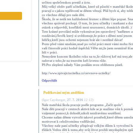
určitou společenskou prestiž a úctu.
Můj velký obdiv patří učitelkám, které už působí v mateřské škole
pracují a s jakou trpělivostí se dětem věnují. Přál bych si, aby tohl
co všechno dělají pro naše děti.
Škoda, že se nedá ten každodenní šrumec s dětmi lépe popsat. Snad 
všechno správně pochopí. O tom, že jsou učitelky i matkami a dom
otázek a odpovědí, konfliktů mezi sourozenci, domácích úkolů..) b
Toto krásné povolání může vykonávat jen opravdový "nadšenec a d
rozdávání,člověk který si uvědomuje,že práce s dětmi není jenom n
lidičky,kteří jsou ochotni nejenom brát ale i nezištně dávat!
Proto před vámi smekám,snad po roční práci mezi vámi mohu říc
vaší činorodé práci hodně úspěchů.Věřte mi,že jsem nesmírně šťa
lidi v práci.
Nemyslete koncem školního roku na to,že růžovej keř má trny,ale
radovat z toho,že na trnovém keři kvetou růže.
PS:Pro zlepšení nálady Vám posílám svou oblibenou píseň.
http://www.zpivajiciucitelka.cz/cervnove-ucitelky/
Odpovědět
Poděkování mým andělům
(
Igor Caysberger
,
27. 7. 2016
12:12
)
Naše mateřská škola pracuje podle programu „Začít spolu“.
Naše děti pracují v centrech aktivit kde se je snažíme vést k pozn
vzájemné pomoci,k dohodě,nikoli nezdravému soutěžení.
Chceme našim dětem vytvořit takové prostředí,které dětem umožní
motivovat k celoživotnímu vzdělávání.
Všechny naše paní učitelky přispívají velkým dílem k vytvoření 
třídách.Vedou děti k tomu,aby svůj život prožili smysluplným zp