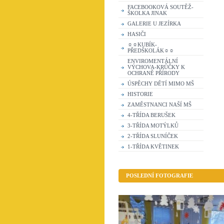
FACEBOOKOVÁ SOUTĚŽ-
ŠKOLKA JINAK
GALERIE U JEZÍRKA
HASIČI
☼☼KUBÍK-
PŘEDŠKOLÁK☼☼
ENVIROMENTÁLNÍ
VÝCHOVA-KRŮČKY K
OCHRANĚ PŘÍRODY
ÚSPĚCHY DĚTÍ MIMO MŠ
HISTORIE
ZAMĚSTNANCI NAŠÍ MŠ
4-TŘÍDA BERUŠEK
3-TŘÍDA MOTÝLKŮ
2-TŘÍDA SLUNÍČEK
1-TŘÍDA KVĚTINEK
POSLEDNÍ FOTOGRAFIE