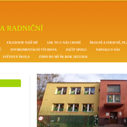
A RADNIČNÍ
FILOZOFIE NAŠÍ MŠ
JAK TO U NÁS CHODÍ
ŠKOLNÉ A STRAVNÉ, PL
Ů
ENVIROMENTÁLNÍ VÝCHOVA
ZAČÍT SPOLU
NAPSALI O NÁS
SVĚTOVÁ ŠKOLA
ZÁPIS DO MŠ ŠK.ROK 2025/2026