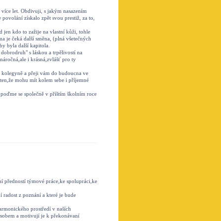
 více let. Obdivuji, s jakým nasazením
e povolání získalo zpět svou prestiž, za to,
jen kdo to zažije na vlastní kůži, tohle
a je čeká další směna, (plná všetečných
y byla další kapitola.
obrodruh" s láskou a trpělivostí na
áročná,ale i krásná,zvlášť pro ty
i kolegyně a přeji vám do budoucna ve
sten,že mohu mít kolem sebe i příjemné
 poďme se společně v příštím školním roce
ání předností týmové práce,ke spolupráci,ke
 radost z poznání a které je bude
harmonického prostředí v naších
ůsobem a motivují je k překonávaní