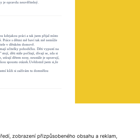
hy je opravdu neuvěřitelný.
nu kdejakou práci a tak jsem přijal místo
AS. Práce s dětmi mě baví tak mě nemůže
vatele v dětském domově.
 mají učitelky pohodičku. Děti vypustí na
jí, děti stále počítají, dívají se, zda si
tírají dětem nosy, neustále je upravují,
lkou spoustu otázek.Uvědomil jsem si,že
lastní kůži si zažívám tu domnělou
 a do Nového Roku hodně štěstí v
y naše neposedné dítka. Budeme se na Vás
, že se k Vám děti těší a nechodí do
středí, zobrazení přizpůsobeného obsahu a reklam,