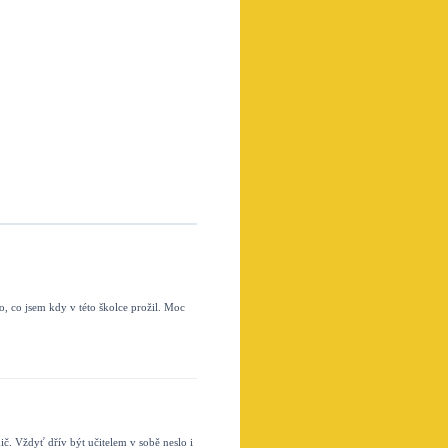
, co jsem kdy v této školce prožil. Moc
dič. Vždyť dřív být učitelem v sobě neslo i