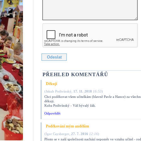
PŘEHLED KOMENTÁŘŮ
Děkuji
(
Jakub Podivínský
,
17. 11. 2018
16:53
)
Chci poděkovat všem učitelkám (hlavně Pavle a Hance) za všechno
děkuji.
Kuba Podivínský - Váš bývalý žák.
Odpovědět
Poděkování mým andělům
(
Igor Caysberger
,
27. 7. 2016
12:16
)
Přesto se v naší společnosti nachází nepoměr ve vztahu učitel - ro