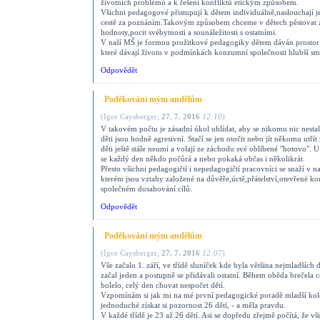
životních problémů a k řešení konfliktů etickým způsobem.
Všichni pedagogové přistupují k dětem individuálně,naslouchají j
cestě za poznáním.Takovým způsobem chceme v dětech pěstovat z
hodnoty,pocit svébytnosti a sounáležitosti s ostatními.
V naší MŠ je formou prožitkové pedagogiky dětem dáván prostor 
které dávají životu v podmínkách konzumní společnosti hlubší sm
Odpovědět
Poděkování mým andělům
(
Igor Caysberger
,
27. 7. 2016
12:10
)
V takovém počtu je zásadní úkol uhlídat, aby se nikomu nic nestal
děti jsou hodně agresivní. Stačí se jen otočit nebo jít někomu utřít
děti ještě stále neumí a volají ze záchodu své oblíbené "hotovo". U
se každý den někdo počůrá a nebo pokaká občas i několikrát.
Přesto všichni pedagogičtí i nepedagogičtí pracovníci se snaží v n
kterém jsou vztahy založené na důvěře,úctě,přátelství,otevřené 
společném dosahování cílů.
Odpovědět
Poděkování mým andělům
(
Igor Caysberger
,
27. 7. 2016
12:07
)
Vše začalo 1. září, ve třídě sluníček kde byla většina nejmladšíc
začal jeden a postupně se přidávali ostatní. Během oběda brečela 
bolelo, celý den chovat nespočet dětí.
Vzpomínám si jak mi na mé první pedagogické poradě mladší kole
jednoduché získat si pozornost 26 dětí, - a měla pravdu.
V každé třídě je 23 až 26 dětí. Asi se dopředu zřejmě počítá, že vš