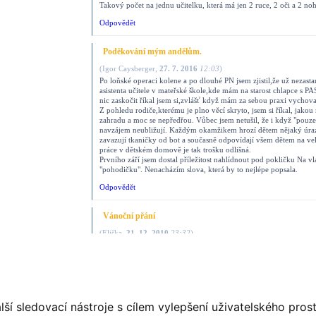
Takový počet na jednu učitelku, která má jen 2 ruce, 2 oči a 2 no
Odpovědět
Poděkování mým andělům.
(
Igor Caysberger
,
27. 7. 2016
12:03
)
Po loňské operaci kolene a po dlouhé PN jsem zjistil,že už nezasta
asistenta učitele v mateřské škole,kde mám na starost chlapce s P
nic zaskočit říkal jsem si,zvlášť když mám za sebou praxi vycho
Z pohledu rodiče,kterému je plno věcí skryto, jsem si říkal, jakou
zahradu a moc se nepředřou. Vůbec jsem netušil, že i když "pouze" sto
navzájem neubližují. Každým okamžikem hrozí dětem nějaký úraz, u
zavazují tkaničky od bot a současně odpovídají všem dětem na ve
práce v dětském domově je tak trošku odlišná.
Prvního září jsem dostal příležitost nahlídnout pod pokličku Na v
"pohodičku". Nenacházím slova, která by to nejlépe popsala.
Odpovědět
Vánoční přání
(
Eliška
,
21. 12. 2010
23:32
)
Milé paní učitelky, přejeme Vám krásné prožití svátků Vánočních
profesním a osobním životě, a také notnou dávku trpělivosti na t
těšit v Novém Roce 2011 a děkujeme, že vytváříte takové prostředí
školky s pláčem, ale s radostí. (Tedy, co se týče naší Elišky:-) ).
Odpovědět
ší sledovací nástroje s cílem vylepšení uživatelského pro