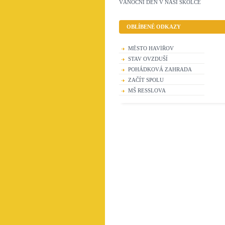
VÁNOČNÍ DEN V NAŠÍ ŠKOLCE
OBLÍBENÉ ODKAZY
MĚSTO HAVÍŘOV
STAV OVZDUŠÍ
POHÁDKOVÁ ZAHRADA
ZAČÍT SPOLU
MŠ RESSLOVA