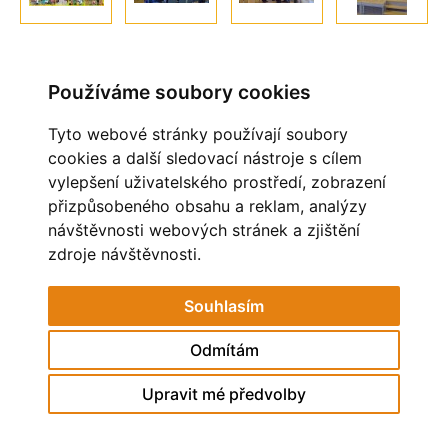
Používáme soubory cookies
Tyto webové stránky používají soubory
cookies a další sledovací nástroje s cílem
vylepšení uživatelského prostředí, zobrazení
OBLÍBENÉ ODKAZY
přizpůsobeného obsahu a reklam, analýzy
návštěvnosti webových stránek a zjištění
MĚSTO HAVÍŘOV
STAV OVZDUŠÍ
zdroje návštěvnosti.
POHÁDKOVÁ ZAHRADA
ZAČÍT SPOLU
Souhlasím
MŠ RESSLOVA
Odmítám
© 2026 eStránky.cz
Upravit mé předvolby