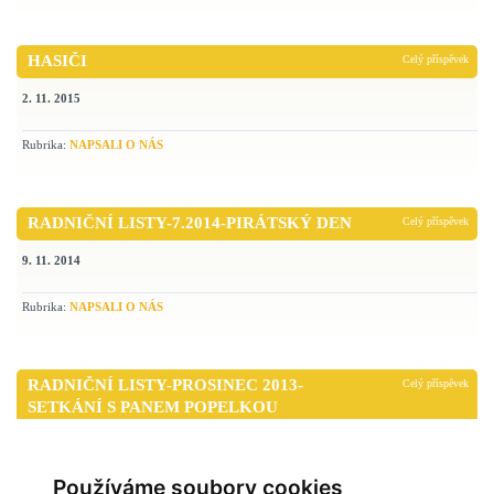
HASIČI
Celý příspěvek
2. 11. 2015
Rubrika:
NAPSALI O NÁS
RADNIČNÍ LISTY-7.2014-PIRÁTSKÝ DEN
Celý příspěvek
9. 11. 2014
Rubrika:
NAPSALI O NÁS
RADNIČNÍ LISTY-PROSINEC 2013-
Celý příspěvek
SETKÁNÍ S PANEM POPELKOU
9. 11. 2014
Používáme soubory cookies
Rubrika:
NAPSALI O NÁS