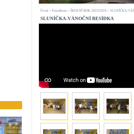
Úvod
»
Fotoalbum
»
ŠKOLNÍ ROK 2023/2024
»
SLUNÍČKA-VÁ
SLUNÍČKA-VÁNOČNÍ BESÍDKA