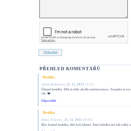
PŘEHLED KOMENTÁŘŮ
Besídka
(
Aneta Kubinová
,
22. 12. 2023
12:51
)
Úžasná besídka. Děti ji měly skvěle natrénovanou. Zuzanka se na ni 
vše. ❤️
Odpovědět
Besidka
(
Hana Trlicová
,
21. 12. 2023
18:05
)
Moc krásná besídka, děti byli úžasné. Paní učitelka má náš velký 