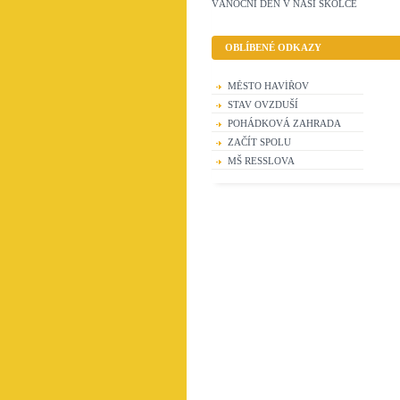
VÁNOČNÍ DEN V NAŠÍ ŠKOLCE
OBLÍBENÉ ODKAZY
MĚSTO HAVÍŘOV
STAV OVZDUŠÍ
POHÁDKOVÁ ZAHRADA
ZAČÍT SPOLU
MŠ RESSLOVA