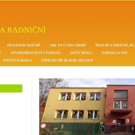
A RADNIČNÍ
FILOZOFIE NAŠÍ MŠ
JAK TO U NÁS CHODÍ
ŠKOLNÉ A STRAVNÉ, PL
Ů
ENVIROMENTÁLNÍ VÝCHOVA
ZAČÍT SPOLU
NAPSALI O NÁS
SVĚTOVÁ ŠKOLA
ZÁPIS DO MŠ ŠK.ROK 2025/2026