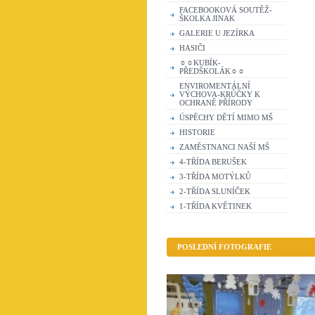
FACEBOOKOVÁ SOUTĚŽ-
ŠKOLKA JINAK
GALERIE U JEZÍRKA
HASIČI
☼☼KUBÍK-
PŘEDŠKOLÁK☼☼
ENVIROMENTÁLNÍ
VÝCHOVA-KRŮČKY K
OCHRANĚ PŘÍRODY
ÚSPĚCHY DĚTÍ MIMO MŠ
HISTORIE
ZAMĚSTNANCI NAŠÍ MŠ
4-TŘÍDA BERUŠEK
3-TŘÍDA MOTÝLKŮ
2-TŘÍDA SLUNÍČEK
1-TŘÍDA KVĚTINEK
POSLEDNÍ FOTOGRAFIE