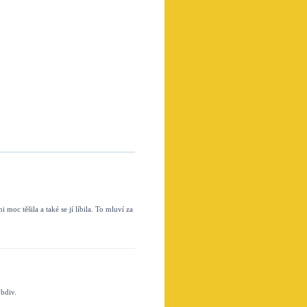
moc těšila a také se jí líbila. To mluví za
obdiv.