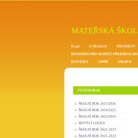
MATEŘSKÁ ŠKOL
Úvod
O ŠKOLCE
PROJEKTY
DESATERO PRO RODIČE PŘEDŠKOLÁK
KONTAKT
GDPR
OKAP II
FOTOALBUM
ŠKOLNÍ ROK 2025/2026
ŠKOLNÍ ROK 2024/2025
ŠKOLNÍ ROK 2023/2024
MOTÝLÍ LOUKA
ŠKOLNÍ ROK 2022-2023
ŠKOLNÍ ROK 2021-2022