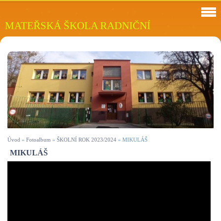
MATEŘSKÁ ŠKOLA RADNIČNÍ
Úvod
»
Fotoalbum
»
ŠKOLNÍ ROK 2023/2024
»
MIKULÁŠ
MIKULÁŠ