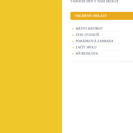
VÁNOČNÍ DEN V NAŠÍ ŠKOLCE
OBLÍBENÉ ODKAZY
MĚSTO HAVÍŘOV
STAV OVZDUŠÍ
POHÁDKOVÁ ZAHRADA
ZAČÍT SPOLU
MŠ RESSLOVA