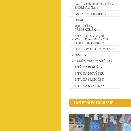
FACEBOOKOVÁ SOUTĚŽ-
ŠKOLKA JINAK
GALERIE U JEZÍRKA
HASIČI
☼☼KUBÍK-
PŘEDŠKOLÁK☼☼
ENVIROMENTÁLNÍ
VÝCHOVA-KRŮČKY K
OCHRANĚ PŘÍRODY
ÚSPĚCHY DĚTÍ MIMO MŠ
HISTORIE
ZAMĚSTNANCI NAŠÍ MŠ
4-TŘÍDA BERUŠEK
3-TŘÍDA MOTÝLKŮ
2-TŘÍDA SLUNÍČEK
1-TŘÍDA KVĚTINEK
POSLEDNÍ FOTOGRAFIE