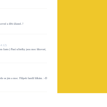
ovné a děti úžasné..!
14:12
)
 často:) Paní učitelky jsou moc šikovné,
lo se jim a moc. Filípek fandil liškám. :-D