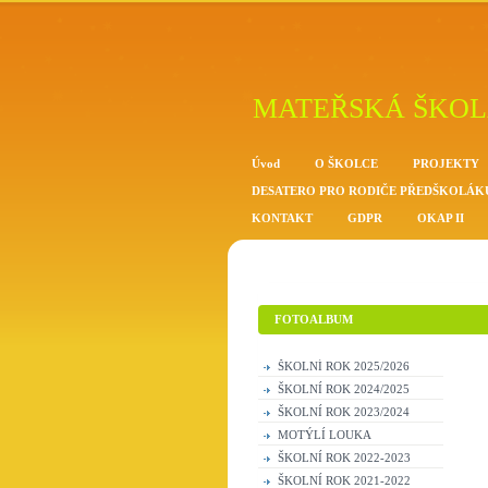
MATEŘSKÁ ŠKOL
Úvod
O ŠKOLCE
PROJEKTY
DESATERO PRO RODIČE PŘEDŠKOLÁK
KONTAKT
GDPR
OKAP II
FOTOALBUM
ŠKOLNÍ ROK 2025/2026
ŠKOLNÍ ROK 2024/2025
ŠKOLNÍ ROK 2023/2024
MOTÝLÍ LOUKA
ŠKOLNÍ ROK 2022-2023
ŠKOLNÍ ROK 2021-2022