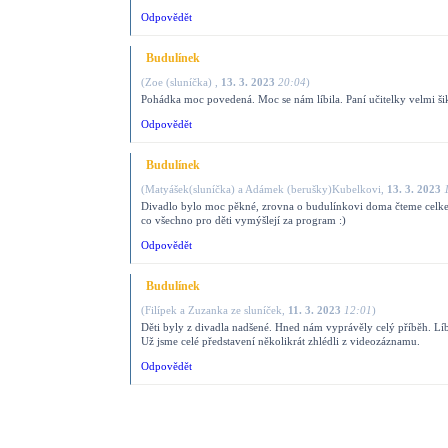
Odpovědět
Budulínek
(
Zoe (sluníčka)
,
13. 3. 2023
20:04
)
Pohádka moc povedená. Moc se nám líbila. Paní učitelky velmi šik
Odpovědět
Budulínek
(
Matyášek(sluníčka) a Adámek (berušky)Kubelkovi
,
13. 3. 2023
Divadlo bylo moc pěkné, zrovna o budulínkovi doma čteme celkem
co všechno pro děti vymýšlejí za program :)
Odpovědět
Budulínek
(
Filípek a Zuzanka ze sluníček
,
11. 3. 2023
12:01
)
Děti byly z divadla nadšené. Hned nám vyprávěly celý příběh. Líbi
Už jsme celé představení několikrát zhlédli z videozáznamu.
Odpovědět
Pohádka Budulínek
(
Maminka Bára (od Jonáška z Motýlků)
,
10. 3. 2023
18:26
)