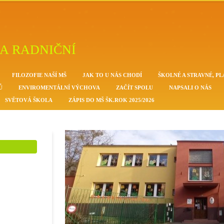
A RADNIČNÍ
FILOZOFIE NAŠÍ MŠ
JAK TO U NÁS CHODÍ
ŠKOLNÉ A STRAVNÉ, PL
Ů
ENVIROMENTÁLNÍ VÝCHOVA
ZAČÍT SPOLU
NAPSALI O NÁS
SVĚTOVÁ ŠKOLA
ZÁPIS DO MŠ ŠK.ROK 2025/2026