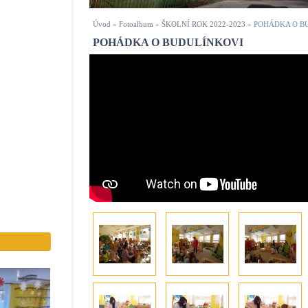
Úvod
»
Fotoalbum
»
ŠKOLNÍ ROK 2022-2023
»
POHÁDKA O B
POHÁDKA O BUDULÍNKOVI