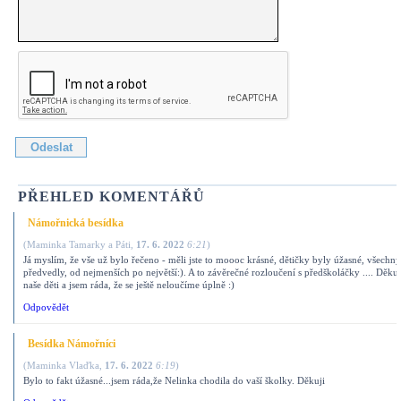
PŘEHLED KOMENTÁŘŮ
Námořnická besídka
(
Maminka Tamarky a Páti
,
17. 6. 2022
6:21
)
Já myslím, že vše už bylo řečeno - měli jste to moooc krásné, dětičky byly úžasné, všechny
předvedly, od nejmenších po největší:). A to závěrečné rozloučení s předškoláčky .... Děku
naše děti a jsem ráda, že se ještě neloučíme úplně :)
Odpovědět
Besídka Námořníci
(
Maminka Vlaďka
,
17. 6. 2022
6:19
)
Bylo to fakt úžasné...jsem ráda,že Nelinka chodila do vaší školky. Děkuji