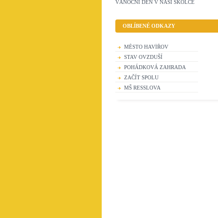
VÁNOČNÍ DEN V NAŠÍ ŠKOLCE
OBLÍBENÉ ODKAZY
MĚSTO HAVÍŘOV
STAV OVZDUŠÍ
POHÁDKOVÁ ZAHRADA
ZAČÍT SPOLU
MŠ RESSLOVA