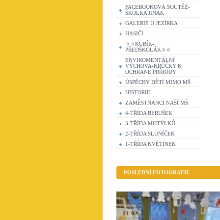
FACEBOOKOVÁ SOUTĚŽ-
ŠKOLKA JINAK
GALERIE U JEZÍRKA
HASIČI
☼☼KUBÍK-
PŘEDŠKOLÁK☼☼
ENVIROMENTÁLNÍ
VÝCHOVA-KRŮČKY K
OCHRANĚ PŘÍRODY
ÚSPĚCHY DĚTÍ MIMO MŠ
HISTORIE
ZAMĚSTNANCI NAŠÍ MŠ
4-TŘÍDA BERUŠEK
3-TŘÍDA MOTÝLKŮ
2-TŘÍDA SLUNÍČEK
1-TŘÍDA KVĚTINEK
POSLEDNÍ FOTOGRAFIE