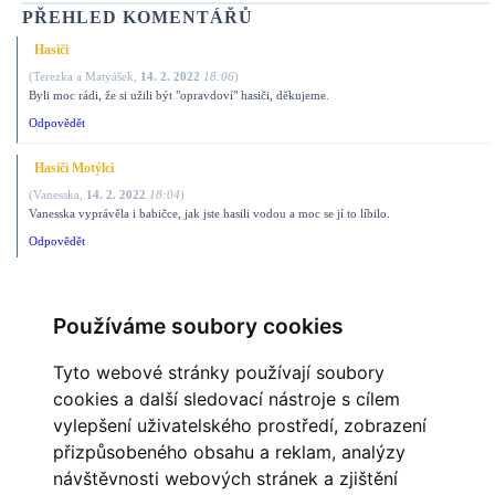
PŘEHLED KOMENTÁŘŮ
Hasiči
(
Terezka a Matyášek
,
14. 2. 2022
18:06
)
Byli moc rádi, že si užili být "opravdoví" hasiči, děkujeme.
Odpovědět
Hasiči Motýlci
(
Vanesska
,
14. 2. 2022
18:04
)
Vanesska vyprávěla i babičce, jak jste hasili vodou a moc se jí to líbilo.
Odpovědět
Hasiči
(
Lucinka z Motýlků
,
14. 2. 2022
17:57
)
Používáme soubory cookies
Lucka byla nadšená, prý se dělaly fotky a natáčeli jste se a hasily děti oheň a běhaly.
Odpovědět
Tyto webové stránky používají soubory
cookies a další sledovací nástroje s cílem
vylepšení uživatelského prostředí, zobrazení
OBLÍBENÉ ODKAZY
přizpůsobeného obsahu a reklam, analýzy
návštěvnosti webových stránek a zjištění
MĚSTO HAVÍŘOV