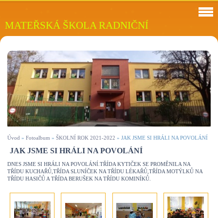
MATEŘSKÁ ŠKOLA RADNIČNÍ
Úvod
»
Fotoalbum
»
ŠKOLNÍ ROK 2021-2022
»
JAK JSME SI HRÁLI NA POVOLÁNÍ
JAK JSME SI HRÁLI NA POVOLÁNÍ
DNES JSME SI HRÁLI NA POVOLÁNÍ.TŘÍDA KYTIČEK SE PROMĚNILA NA
TŘÍDU KUCHAŘŮ,TŘÍDA SLUNÍČEK NA TŘÍDU LÉKAŘŮ,TŘÍDA MOTÝLKŮ NA
TŘÍDU HASIČŮ A TŘÍDA BERUŠEK NA TŘÍDU KOMINÍKŮ.