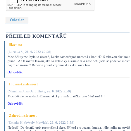
PŘEHLED KOMENTÁŘŮ
Slavnost
(
Lucinka Š.
,
26. 6. 2022
10:00
)
Moc děkujeme, bylo to úžasné, Lucka samozřejmě unesená z koní :D. S takovou akcí musí 
práce... A s takovou láskou jako to děláte vy a staráte se o naše děti, jsem se jinde ve školce 
naprosto úžasní!! Budeme pořád vzpomínat na školková léta.
Odpovědět
Indiánská slavnost
(
Maminka Jitka Od Lillinky
,
26. 6. 2022
9:58
)
Moc děkujeme za další úžasnou akci pro naše zlatíčka. Jste úúúžasné !!!
Odpovědět
Zahradní slavnost
(
Eminka H. (bývalý Motýlek)
,
26. 6. 2022
9:58
)
Nejlepší! Do detailů opět promyšlená akce. Příjezd provozem, hudba, jídlo, mlha na osvěž