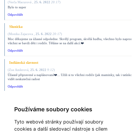
(
Verča Macurová
,
25. 6. 2022
20:17
)
Bylo to super
Odpovědět
Slunicka
(
Monika Zajacova
,
25. 6. 2022
20:17
)
Moc děkujeme za úžasné odpoledne. Skvělý program, skvělá hudba, všechno bylo naprost
všichni se bavili děti i rodiče. Těšíme se na další akcí.❤️
Odpovědět
Indiánská slavnost
(
Zoe Amlerová
,
25. 6. 2022
9:12
)
Úžasně připravené a naplánované❤️... Užili si to všichni rodiče (jak maminky, tak i tatínkov
vidět neskutečná radost
Odpovědět
Zahradní slavnost
(
Štěpánek Olík
,
25. 6. 2022
6:40
)
Používáme soubory cookies
Prostě úžasné!Moc se nám to líbilo.A už teď se těšíme na další.Děkujeme :-)
Odpovědět
Tyto webové stránky používají soubory
cookies a další sledovací nástroje s cílem