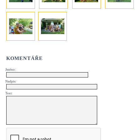
KOMENTÁŘE
Jméno:
Nadpis:
Text: