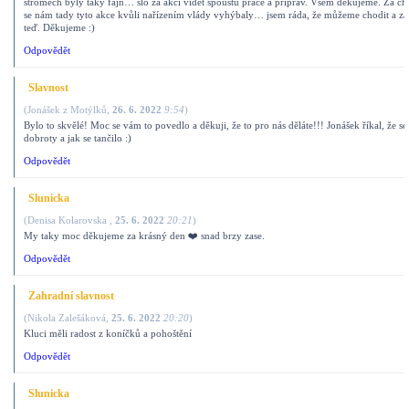
stromech byly taky fajn… šlo za akcí vidět spoustu práce a příprav. Všem děkujeme. Za c
se nám tady tyto akce kvůli nařízením vlády vyhýbaly… jsem ráda, že můžeme chodit a zaž
teď. Děkujeme :)
Odpovědět
Slavnost
(
Jonášek z Motýlků
,
26. 6. 2022
9:54
)
Bylo to skvělé! Moc se vám to povedlo a děkuji, že to pro nás děláte!!! Jonášek říkal, že se
dobroty a jak se tančilo :)
Odpovědět
Slunicka
(
Denisa Kolarovska
,
25. 6. 2022
20:21
)
My taky moc děkujeme za krásný den ❤️ snad brzy zase.
Odpovědět
Zahradní slavnost
(
Nikola Zalešáková
,
25. 6. 2022
20:20
)
Kluci měli radost z koníčků a pohoštění
Odpovědět
Slunicka