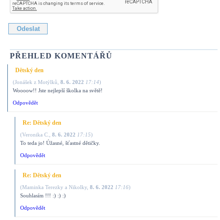
PŘEHLED KOMENTÁŘŮ
Dětský den
(
Jonášek z Motýlků
,
8. 6. 2022
17:14
)
Woooow!! Jste nejlepší školka na světě!
Odpovědět
Re: Dětský den
(
Veronika C.
,
8. 6. 2022
17:15
)
To teda jo! Úžasné, šťastné dětičky.
Odpovědět
Re: Dětský den
(
Maminka Terezky a Nikolky
,
8. 6. 2022
17:16
)
Souhlasím !!! :) :) :)
Odpovědět