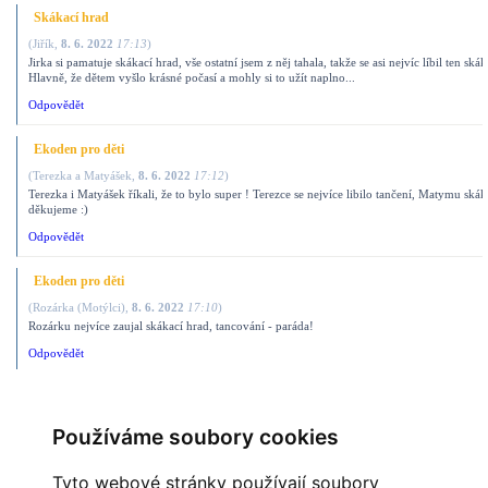
Skákací hrad
(
Jiřík
,
8. 6. 2022
17:13
)
Jirka si pamatuje skákací hrad, vše ostatní jsem z něj tahala, takže se asi nejvíc líbil ten skák
Hlavně, že dětem vyšlo krásné počasí a mohly si to užít naplno...
Odpovědět
Ekoden pro děti
(
Terezka a Matyášek
,
8. 6. 2022
17:12
)
Terezka i Matyášek říkali, že to bylo super ! Terezce se nejvíce libilo tančení, Matymu skák
děkujeme :)
Odpovědět
Ekoden pro děti
(
Rozárka (Motýlci)
,
8. 6. 2022
17:10
)
Rozárku nejvíce zaujal skákací hrad, tancování - paráda!
Odpovědět
Skákací hrad
(
Elenka J.
,
8. 6. 2022
17:09
)
Používáme soubory cookies
Skákací hrad zabodoval nejvíce :)
Odpovědět
Tyto webové stránky používají soubory