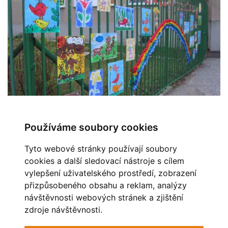
Používáme soubory cookies
← Předchozí
Zpět do složky
Další →
Tyto webové stránky používají soubory
Automatické procházení:
3
|
4
|
5
|
6
|
7
(čas ve vteřinách)
cookies a další sledovací nástroje s cílem
vylepšení uživatelského prostředí, zobrazení
OBLÍBENÉ ODKAZY
přizpůsobeného obsahu a reklam, analýzy
návštěvnosti webových stránek a zjištění
MĚSTO HAVÍŘOV
STAV OVZDUŠÍ
zdroje návštěvnosti.
POHÁDKOVÁ ZAHRADA