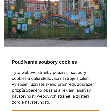
Používáme soubory cookies
← Předchozí
Zpět do složky
Další →
Tyto webové stránky používají soubory
Automatické procházení:
3
|
4
|
5
|
6
|
7
(čas ve vteřinách)
cookies a další sledovací nástroje s cílem
vylepšení uživatelského prostředí, zobrazení
OBLÍBENÉ ODKAZY
přizpůsobeného obsahu a reklam, analýzy
návštěvnosti webových stránek a zjištění
MĚSTO HAVÍŘOV
STAV OVZDUŠÍ
zdroje návštěvnosti.
POHÁDKOVÁ ZAHRADA