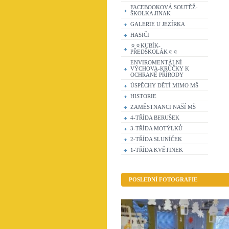
FACEBOOKOVÁ SOUTĚŽ-
ŠKOLKA JINAK
GALERIE U JEZÍRKA
HASIČI
☼☼KUBÍK-
PŘEDŠKOLÁK☼☼
ENVIROMENTÁLNÍ
VÝCHOVA-KRŮČKY K
OCHRANĚ PŘÍRODY
ÚSPĚCHY DĚTÍ MIMO MŠ
HISTORIE
ZAMĚSTNANCI NAŠÍ MŠ
4-TŘÍDA BERUŠEK
3-TŘÍDA MOTÝLKŮ
2-TŘÍDA SLUNÍČEK
1-TŘÍDA KVĚTINEK
POSLEDNÍ FOTOGRAFIE