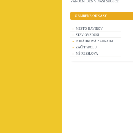
VÁNOČNÍ DEN V NAŠÍ ŠKOLCE
OBLÍBENÉ ODKAZY
MĚSTO HAVÍŘOV
STAV OVZDUŠÍ
POHÁDKOVÁ ZAHRADA
ZAČÍT SPOLU
MŠ RESSLOVA