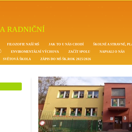
A RADNIČNÍ
FILOZOFIE NAŠÍ MŠ
JAK TO U NÁS CHODÍ
ŠKOLNÉ A STRAVNÉ, PL
Ů
ENVIROMENTÁLNÍ VÝCHOVA
ZAČÍT SPOLU
NAPSALI O NÁS
SVĚTOVÁ ŠKOLA
ZÁPIS DO MŠ ŠK.ROK 2025/2026