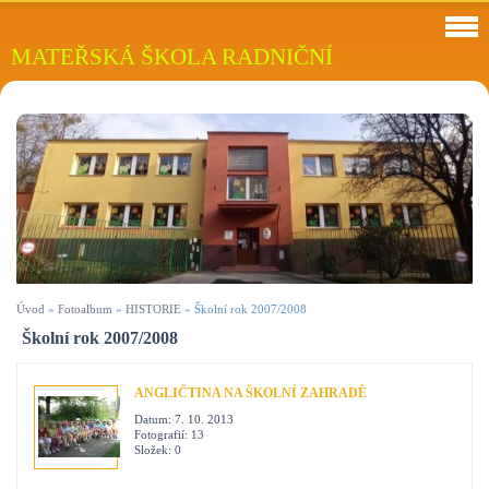
MATEŘSKÁ ŠKOLA RADNIČNÍ
Úvod
»
Fotoalbum
»
HISTORIE
»
Školní rok 2007/2008
Školní rok 2007/2008
ANGLIČTINA NA ŠKOLNÍ ZAHRADĚ
Datum:
7. 10. 2013
Fotografií:
13
Složek:
0