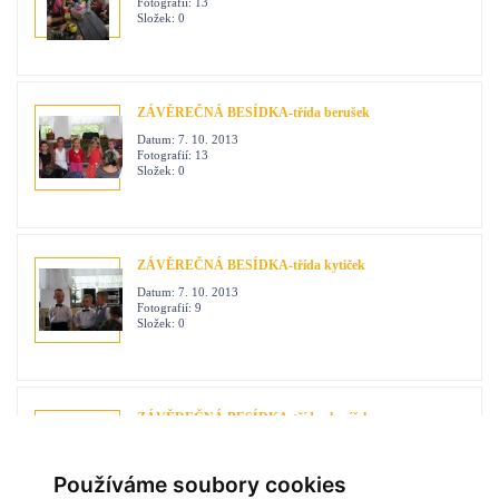
Fotografií:
13
Složek:
0
ZÁVĚREČNÁ BESÍDKA-třída berušek
Datum:
7. 10. 2013
Fotografií:
13
Složek:
0
ZÁVĚREČNÁ BESÍDKA-třída kytiček
Datum:
7. 10. 2013
Fotografií:
9
Složek:
0
ZÁVĚREČNÁ BESÍDKA-třída sluníček
Datum:
7. 10. 2013
Fotografií:
8
Složek:
0
Používáme soubory cookies