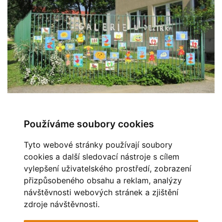
Používáme soubory cookies
← Předchozí
Zpět do složky
Další →
Tyto webové stránky používají soubory
Automatické procházení:
3
|
4
|
5
|
6
|
7
(čas ve vteřinách)
cookies a další sledovací nástroje s cílem
vylepšení uživatelského prostředí, zobrazení
OBLÍBENÉ ODKAZY
přizpůsobeného obsahu a reklam, analýzy
návštěvnosti webových stránek a zjištění
MĚSTO HAVÍŘOV
STAV OVZDUŠÍ
zdroje návštěvnosti.
POHÁDKOVÁ ZAHRADA