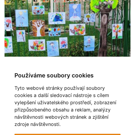
Používáme soubory cookies
← Předchozí
Zpět do složky
Další →
Tyto webové stránky používají soubory
Automatické procházení:
3
|
4
|
5
|
6
|
7
(čas ve vteřinách)
cookies a další sledovací nástroje s cílem
vylepšení uživatelského prostředí, zobrazení
OBLÍBENÉ ODKAZY
přizpůsobeného obsahu a reklam, analýzy
návštěvnosti webových stránek a zjištění
MĚSTO HAVÍŘOV
STAV OVZDUŠÍ
zdroje návštěvnosti.
POHÁDKOVÁ ZAHRADA