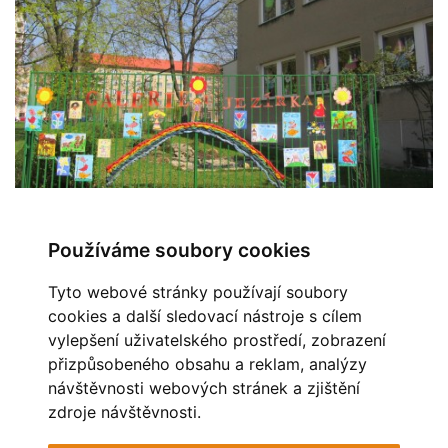
Používáme soubory cookies
← Předchozí
Zpět do složky
Další →
Tyto webové stránky používají soubory
Automatické procházení:
3
|
4
|
5
|
6
|
7
(čas ve vteřinách)
cookies a další sledovací nástroje s cílem
vylepšení uživatelského prostředí, zobrazení
OBLÍBENÉ ODKAZY
přizpůsobeného obsahu a reklam, analýzy
návštěvnosti webových stránek a zjištění
MĚSTO HAVÍŘOV
STAV OVZDUŠÍ
zdroje návštěvnosti.
POHÁDKOVÁ ZAHRADA