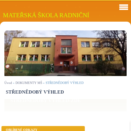
MATEŘSKÁ ŠKOLA RADNIČNÍ
Úvod
»
DOKUMENTY MŠ
»
STŘEDNĚDOBÝ VÝHLED
STŘEDNĚDOBÝ VÝHLED
STŘEDNĚDOBÝ VÝHLED-ZDE
OBLÍBENÉ ODKAZY