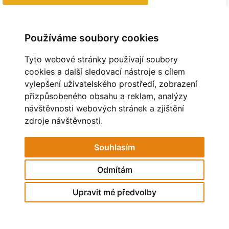
MĚSTO HAVÍŘOV
STAV OVZDUŠÍ
Používáme soubory cookies
POHÁDKOVÁ ZAHRADA
ZAČÍT SPOLU
Tyto webové stránky používají soubory
MŠ RESSLOVA
cookies a další sledovací nástroje s cílem
vylepšení uživatelského prostředí, zobrazení
© 2026 eStránky.cz
přizpůsobeného obsahu a reklam, analýzy
návštěvnosti webových stránek a zjištění
zdroje návštěvnosti.
Souhlasím
Odmítám
Upravit mé předvolby