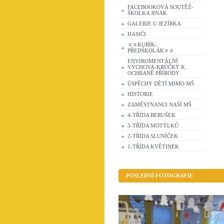
FACEBOOKOVÁ SOUTĚŽ-
ŠKOLKA JINAK
GALERIE U JEZÍRKA
HASIČI
☼☼KUBÍK-
PŘEDŠKOLÁK☼☼
ENVIROMENTÁLNÍ
VÝCHOVA-KRŮČKY K
OCHRANĚ PŘÍRODY
ÚSPĚCHY DĚTÍ MIMO MŠ
HISTORIE
ZAMĚSTNANCI NAŠÍ MŠ
4-TŘÍDA BERUŠEK
3-TŘÍDA MOTÝLKŮ
2-TŘÍDA SLUNÍČEK
1-TŘÍDA KVĚTINEK
POSLEDNÍ FOTOGRAFIE