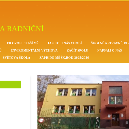
A RADNIČNÍ
FILOZOFIE NAŠÍ MŠ
JAK TO U NÁS CHODÍ
ŠKOLNÉ A STRAVNÉ, PL
Ů
ENVIROMENTÁLNÍ VÝCHOVA
ZAČÍT SPOLU
NAPSALI O NÁS
SVĚTOVÁ ŠKOLA
ZÁPIS DO MŠ ŠK.ROK 2025/2026