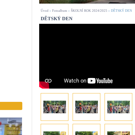
Úvod
»
Fotoalbum
»
ŠKOLNÍ ROK 2024/2025
»
DĚTSKÝ DEN
DĚTSKÝ DEN