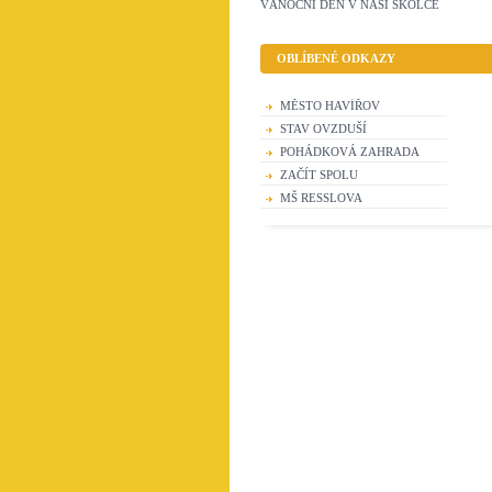
VÁNOČNÍ DEN V NAŠÍ ŠKOLCE
OBLÍBENÉ ODKAZY
MĚSTO HAVÍŘOV
STAV OVZDUŠÍ
POHÁDKOVÁ ZAHRADA
ZAČÍT SPOLU
MŠ RESSLOVA