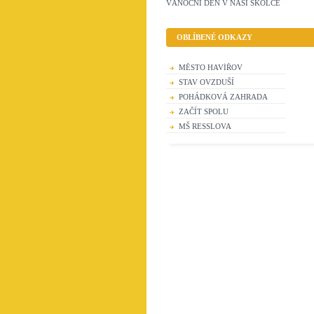
VÁNOČNÍ DEN V NAŠÍ ŠKOLCE
OBLÍBENÉ ODKAZY
MĚSTO HAVÍŘOV
STAV OVZDUŠÍ
POHÁDKOVÁ ZAHRADA
ZAČÍT SPOLU
MŠ RESSLOVA