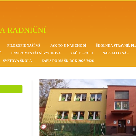
A RADNIČNÍ
FILOZOFIE NAŠÍ MŠ
JAK TO U NÁS CHODÍ
ŠKOLNÉ A STRAVNÉ, PL
Ů
ENVIROMENTÁLNÍ VÝCHOVA
ZAČÍT SPOLU
NAPSALI O NÁS
SVĚTOVÁ ŠKOLA
ZÁPIS DO MŠ ŠK.ROK 2025/2026