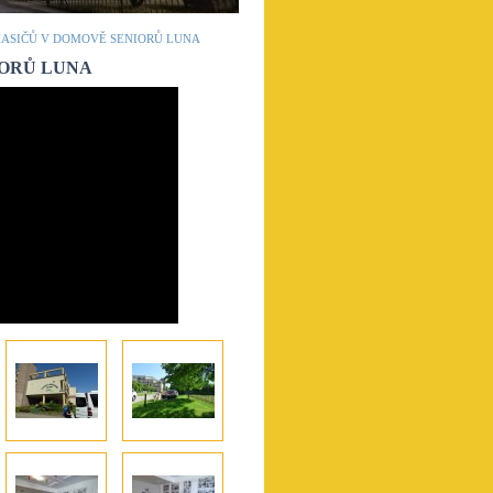
HASIČŮ V DOMOVĚ SENIORŮ LUNA
IORŮ LUNA