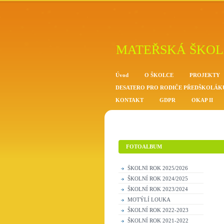
MATEŘSKÁ ŠKOL
Úvod
O ŠKOLCE
PROJEKTY
DESATERO PRO RODIČE PŘEDŠKOLÁK
KONTAKT
GDPR
OKAP II
FOTOALBUM
ŠKOLNÍ ROK 2025/2026
ŠKOLNÍ ROK 2024/2025
ŠKOLNÍ ROK 2023/2024
MOTÝLÍ LOUKA
ŠKOLNÍ ROK 2022-2023
ŠKOLNÍ ROK 2021-2022