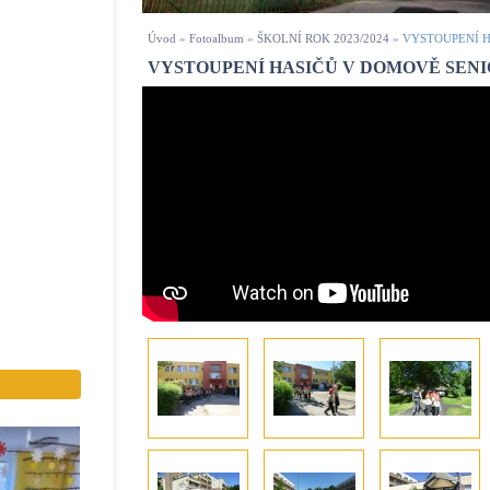
Úvod
»
Fotoalbum
»
ŠKOLNÍ ROK 2023/2024
»
VYSTOUPENÍ 
VYSTOUPENÍ HASIČŮ V DOMOVĚ SEN