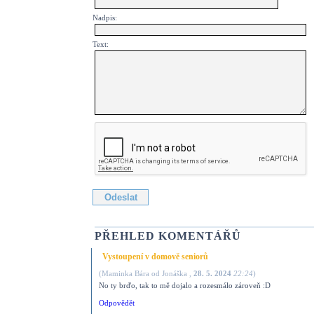
Nadpis:
Text:
PŘEHLED KOMENTÁŘŮ
Vystoupení v domově seniorů
(
Maminka Bára od Jonáška
,
28. 5. 2024
22:24
)
No ty brďo, tak to mě dojalo a rozesmálo zároveň :D
Odpovědět