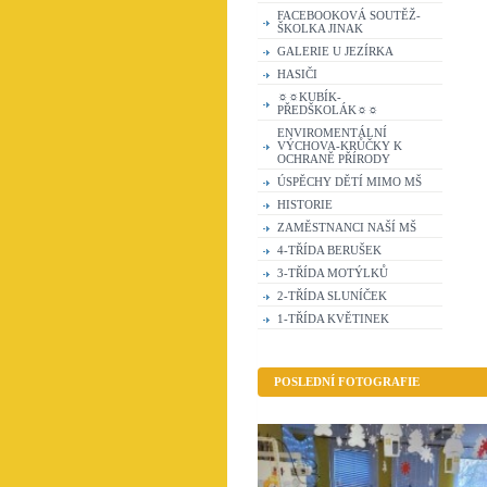
FACEBOOKOVÁ SOUTĚŽ-
ŠKOLKA JINAK
GALERIE U JEZÍRKA
HASIČI
☼☼KUBÍK-
PŘEDŠKOLÁK☼☼
ENVIROMENTÁLNÍ
VÝCHOVA-KRŮČKY K
OCHRANĚ PŘÍRODY
ÚSPĚCHY DĚTÍ MIMO MŠ
HISTORIE
ZAMĚSTNANCI NAŠÍ MŠ
4-TŘÍDA BERUŠEK
3-TŘÍDA MOTÝLKŮ
2-TŘÍDA SLUNÍČEK
1-TŘÍDA KVĚTINEK
POSLEDNÍ FOTOGRAFIE