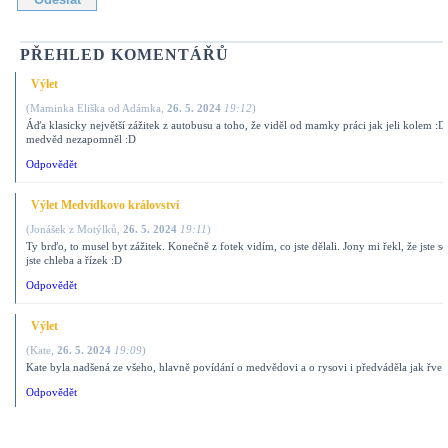
PŘEHLED KOMENTÁŘŮ
Výlet
(
Maminka Eliška od Adámka
,
26. 5. 2024
19:12
)
Áďa klasicky největší zážitek z autobusu a toho, že viděl od mamky práci jak jeli kolem :D.
medvěd nezapomněl :D
Odpovědět
Výlet Medvídkovo království
(
Jonášek z Motýlků
,
26. 5. 2024
19:11
)
Ty brďo, to musel byt zážitek. Konečně z fotek vidím, co jste dělali. Jony mi řekl, že jste sed
jste chleba a řízek :D
Odpovědět
Výlet
(
Kate
,
26. 5. 2024
19:09
)
Kate byla nadšená ze všeho, hlavně povídání o medvědovi a o rysovi i předváděla jak řve 
Odpovědět
Výlet