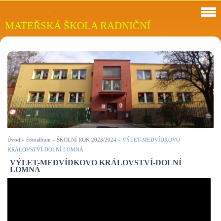
MATEŘSKÁ ŠKOLA RADNIČNÍ
Úvod
»
Fotoalbum
»
ŠKOLNÍ ROK 2023/2024
»
VÝLET-MEDVÍDKOVO
KRÁLOVSTVÍ-DOLNÍ LOMNÁ
VÝLET-MEDVÍDKOVO KRÁLOVSTVÍ-DOLNÍ
LOMNÁ