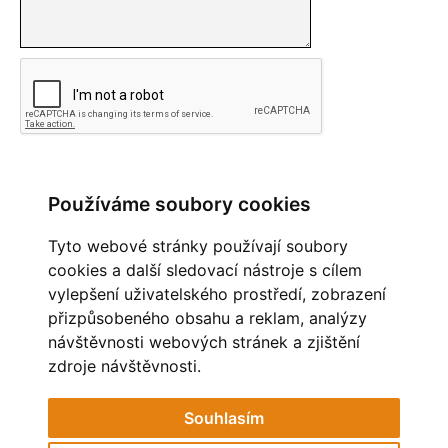
Používáme soubory cookies
PŘEHLED KOMENTÁŘŮ
Tyto webové stránky používají soubory
Zatím nebyl vložen žádný komentář
cookies a další sledovací nástroje s cílem
vylepšení uživatelského prostředí, zobrazení
OBLÍBENÉ ODKAZY
přizpůsobeného obsahu a reklam, analýzy
návštěvnosti webových stránek a zjištění
MĚSTO HAVÍŘOV
STAV OVZDUŠÍ
zdroje návštěvnosti.
POHÁDKOVÁ ZAHRADA
ZAČÍT SPOLU
Souhlasím
MŠ RESSLOVA