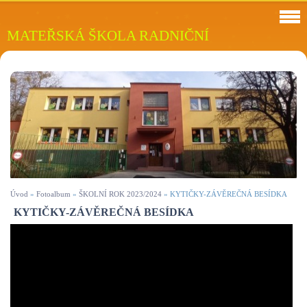
MATEŘSKÁ ŠKOLA RADNIČNÍ
Úvod
»
Fotoalbum
»
ŠKOLNÍ ROK 2023/2024
»
KYTIČKY-ZÁVĚREČNÁ BESÍDKA
KYTIČKY-ZÁVĚREČNÁ BESÍDKA