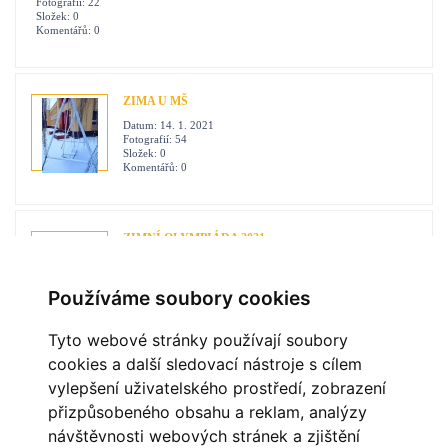
Fotografií:
22
Složek:
0
Komentářů:
0
ZIMA U MŠ
Datum:
14. 1. 2021
Fotografií:
54
Složek:
0
Komentářů:
0
ZIMNÍ OLYMPIÁDA 2021
Datum:
28. 1. 2021
Fotografií:
237
Složek:
0
Používáme soubory cookies
Komentářů:
26
Tyto webové stránky používají soubory
cookies a další sledovací nástroje s cílem
vylepšení uživatelského prostředí, zobrazení
OBLÍBENÉ ODKAZY
přizpůsobeného obsahu a reklam, analýzy
návštěvnosti webových stránek a zjištění
MĚSTO HAVÍŘOV