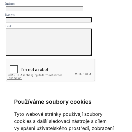
Jméno:
Nadpis:
Text:
Používáme soubory cookies
PŘEHLED KOMENTÁŘŮ
Tyto webové stránky používají soubory
Zatím nebyl vložen žádný komentář
cookies a další sledovací nástroje s cílem
vylepšení uživatelského prostředí, zobrazení
OBLÍBENÉ ODKAZY