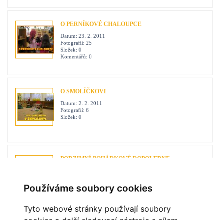
O PERNÍKOVÉ CHALOUPCE
Datum:
23. 2. 2011
Fotografií:
25
Složek:
0
Komentářů:
0
O SMOLÍČKOVI
Datum:
2. 2. 2011
Fotografií:
6
Složek:
0
PODZIMNÍ POHÁDKOVÉ DOPOLEDNE
Datum:
31. 10. 2010
Fotografií:
19
Složek:
0
Používáme soubory cookies
Komentářů:
5
Tyto webové stránky používají soubory