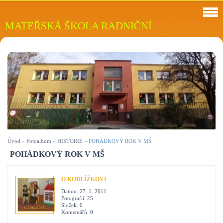
MATEŘSKÁ ŠKOLA RADNIČNÍ
Úvod
»
Fotoalbum
»
HISTORIE
»
POHÁDKOVÝ ROK V MŠ
POHÁDKOVÝ ROK V MŠ
O KOBLÍŽKOVI
Datum:
27. 1. 2011
Fotografií:
25
Složek:
0
Komentářů:
0