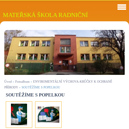
MATEŘSKÁ ŠKOLA RADNIČNÍ
Úvod
»
Fotoalbum
»
ENVIROMENTÁLNÍ VÝCHOVA-KRŮČKY K OCHRANĚ
PŘÍRODY
»
SOUTĚŽÍME S POPELKOU
SOUTĚŽÍME S POPELKOU