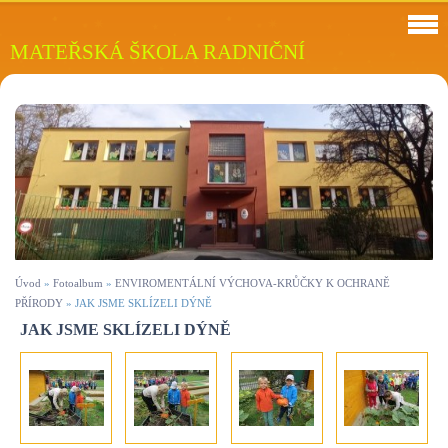
MATEŘSKÁ ŠKOLA RADNIČNÍ
Úvod
»
Fotoalbum
»
ENVIROMENTÁLNÍ VÝCHOVA-KRŮČKY K OCHRANĚ
PŘÍRODY
»
JAK JSME SKLÍZELI DÝNĚ
JAK JSME SKLÍZELI DÝNĚ