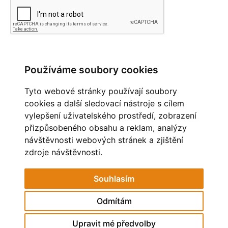
Používáme soubory cookies
PŘEHLED KOMENTÁŘŮ
Tyto webové stránky používají soubory
Zatím nebyl vložen žádný komentář
cookies a další sledovací nástroje s cílem
vylepšení uživatelského prostředí, zobrazení
OBLÍBENÉ ODKAZY
přizpůsobeného obsahu a reklam, analýzy
návštěvnosti webových stránek a zjištění
MĚSTO HAVÍŘOV
STAV OVZDUŠÍ
zdroje návštěvnosti.
POHÁDKOVÁ ZAHRADA
ZAČÍT SPOLU
Souhlasím
MŠ RESSLOVA
Odmítám
© 2026 eStránky.cz
Upravit mé předvolby