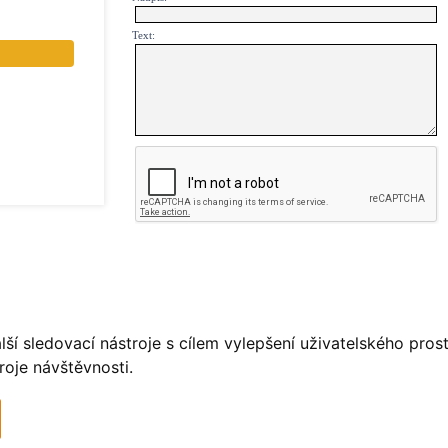
Text:
PŘEHLED KOMENTÁŘŮ
Zatím nebyl vložen žádný komentář
ší sledovací nástroje s cílem vylepšení uživatelského pro
roje návštěvnosti.