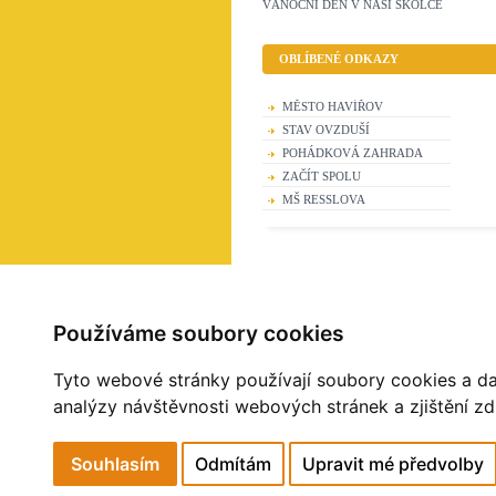
VÁNOČNÍ DEN V NAŠÍ ŠKOLCE
OBLÍBENÉ ODKAZY
MĚSTO HAVÍŘOV
STAV OVZDUŠÍ
POHÁDKOVÁ ZAHRADA
ZAČÍT SPOLU
MŠ RESSLOVA
Používáme soubory cookies
Tyto webové stránky používají soubory cookies a dal
analýzy návštěvnosti webových stránek a zjištění zd
© 2026 eStránky.cz
Souhlasím
Odmítám
Upravit mé předvolby